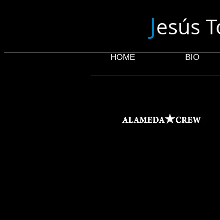
J
esús T
HOME
BIO